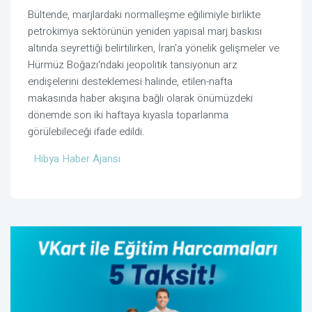
Bültende, marjlardaki normalleşme eğilimiyle birlikte
petrokimya sektörünün yeniden yapısal marj baskısı
altında seyrettiği belirtilirken, İran'a yönelik gelişmeler ve
Hürmüz Boğazı'ndaki jeopolitik tansiyonun arz
endişelerini desteklemesi halinde, etilen-nafta
makasında haber akışına bağlı olarak önümüzdeki
dönemde son iki haftaya kıyasla toparlanma
görülebileceği ifade edildi.
Hibya Haber Ajansı