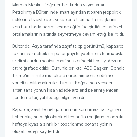
Marbaş Menkul Değerler tarafından yayımlanan
Petrokimya Bülteni'nde, mart ayından itibaren jeopolitik
risklerin etkisiyle sert yükselen etilen-nafta marjlarının
son haftalarda normalleşme eğilimine girdiği ve tarihsel
ortalamalarının altında seyretmeye devam ettiği belirtildi.
Bültende, Asya tarafında zayıf talep görünümü, kapasite
fazlası ve üreticilerin pazar payı kaybetmemek amacıyla
üretimi sürdürmesinin marjlar üzerindeki baskıyı devam
ettirdiği ifade edildi. Bununla birlikte, ABD Başkanı Donald
Trump'ın İran ile müzakere sürecinin sona erdiğine
yönelik açıklamaları ile Hürmüz Boğazı'nda yeniden
artan tansiyonun kısa vadede arz endişelerini yeniden
gündeme taşıyabileceği bilgisi verildi.
Raporda, zayıf temel görünümün korunmasına rağmen
haber akışına bağlı olarak etilen-nafta marjlarında son iki
haftaya kıyasla sınırlı bir toparlanma potansiyelinin
oluşabileceği kaydedildi.