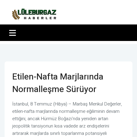
Etilen-Nafta Marjlarında
Normalleşme Sürüyor
İstanbul, 8 Temmuz (Hibya) – Marbaş Menkul Değerler,
etilen-nafta marjlarında normalleşme eğiliminin devam
ettiğini, ancak Hürmüz Boğazı'nda yeniden artan
jeopolitik tansiyonun kısa vadede arz endişelerini
artırarak marjlarda sınırlı toparlanma potansiyeli