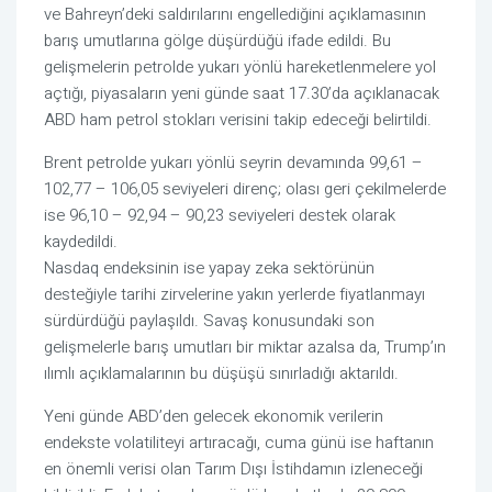
ve Bahreyn’deki saldırılarını engellediğini açıklamasının
barış umutlarına gölge düşürdüğü ifade edildi. Bu
gelişmelerin petrolde yukarı yönlü hareketlenmelere yol
açtığı, piyasaların yeni günde saat 17.30’da açıklanacak
ABD ham petrol stokları verisini takip edeceği belirtildi.
Brent petrolde yukarı yönlü seyrin devamında 99,61 –
102,77 – 106,05 seviyeleri direnç; olası geri çekilmelerde
ise 96,10 – 92,94 – 90,23 seviyeleri destek olarak
kaydedildi.
Nasdaq endeksinin ise yapay zeka sektörünün
desteğiyle tarihi zirvelerine yakın yerlerde fiyatlanmayı
sürdürdüğü paylaşıldı. Savaş konusundaki son
gelişmelerle barış umutları bir miktar azalsa da, Trump’ın
ılımlı açıklamalarının bu düşüşü sınırladığı aktarıldı.
Yeni günde ABD’den gelecek ekonomik verilerin
endekste volatiliteyi artıracağı, cuma günü ise haftanın
en önemli verisi olan Tarım Dışı İstihdamın izleneceği