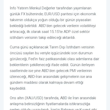
İnfo Yatırım Menkul Değerler tarafından yayımlanan
günlük FX bülteninde; EUR/USD paritesi için ekonomik
takvimin oldukça yoğun olduğu bir günün piyasaları
beklediği belirtildi. ABD’den gelecek verilerin volatiliteyi
artıracağı, ilk olarak saat 15.15’te ADP özel sektör
istihdam verisinin takip edileceği aktarıldı.
Cuma günü açıklanacak Tarım Dışı İstihdam verisinin
öncüsü sayılan bu veriyle işgücündeki son durumun
görüleceği, Fed’in faiz patikasındaki olası adımlarına dair
beklentilerin şekilleneceği ifade edildi. Günün ilerleyen
saatlerinde ise yine ABD’den gelecek PMI verilerinin
izleneceği, ABD-İran arasındaki gelişmelerin ise ana
gündem maddesi olarak kalmaya devam ettiği
kaydedildi.
Ons altın (XAU/USD) tarafında, ABD ile İran arasındaki
anlaşma belirsizliğinin fiyatlamalarda istikrarsızlığa
neden olduğu vurgulandı. İran’ın Bahreyn ve Kuveyt gibi