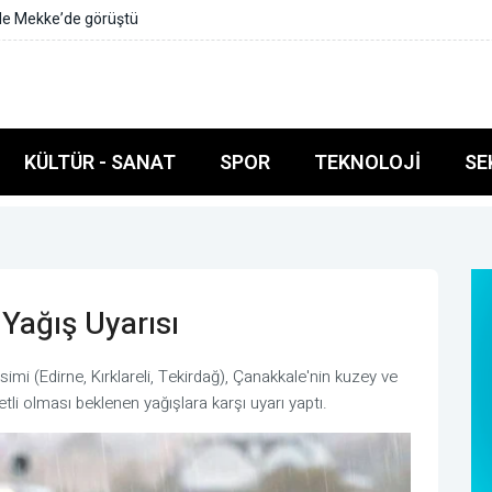
cülere 560 bin lira ceza
KÜLTÜR - SANAT
SPOR
TEKNOLOJI
SE
 Yağış Uyarısı
i (Edirne, Kırklareli, Tekirdağ), Çanakkale'nin kuzey ve
li olması beklenen yağışlara karşı uyarı yaptı.