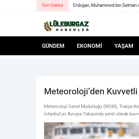
Son Dakika
Ordu ve Yozgat’ta drift yapan sürü
GÜNDEM
EKONOMI
YAŞAM
Meteoroloji’den Kuvvetli
Meteoroloji Genel Müdürlüğü (MGM), Trakya Kesim
İstanbul'un Avrupa Yakasında yerel olarak kuvvet