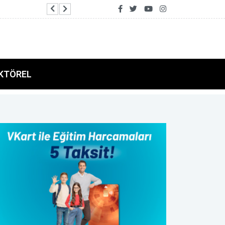
Televizyon ve radyo yayınları yeni nesil Türksat
KTÖREL