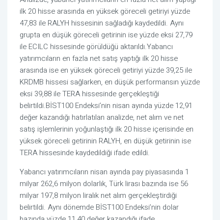
ilk 20 hisse arasında en yüksek göreceli getiriyi yüzde
47,83 ile RALYH hissesinin sağladığı kaydedildi. Aynı
grupta en düşük göreceli getirinin ise yüzde eksi 27,79
ile ECILC hissesinde görüldüğü aktarıldı.Yabancı
yatırımcıların en fazla net satış yaptığı ilk 20 hisse
arasında ise en yüksek göreceli getiriyi yüzde 39,25 ile
KRDMB hissesi sağlarken, en düşük performansın yüzde
eksi 39,88 ile TERA hissesinde gerçekleştiği
belirtildi.BİST100 Endeksi’nin nisan ayında yüzde 12,91
değer kazandığı hatırlatılan analizde, net alım ve net
satış işlemlerinin yoğunlaştığı ilk 20 hisse içerisinde en
yüksek göreceli getirinin RALYH, en düşük getirinin ise
TERA hissesinde kaydedildiği ifade edildi.
Yabancı yatırımcıların nisan ayında pay piyasasında 1
milyar 262,6 milyon dolarlık, Türk lirası bazında ise 56
milyar 197,8 milyon liralık net alım gerçekleştirdiği
belirtildi. Aynı dönemde BİST100 Endeksi’nin dolar
bazında yüzde 11,40 değer kazandığı ifade