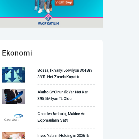
Ekonomi
Bossa, Ilk Yarıyı 56 Milyon 304 Bin
39 TL Net Zararla Kapattı
Alarko GYO'nun Ilk Yarı Net Karı
395,5 Milyon TL Oldu
Özerden Ambalaj, Makine Ve
Ekipmanlarını Sattı
Inveo Yatırım Holding'in 2026 Ilk