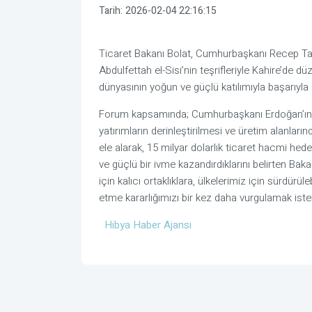
Tarih:
2026-02-04 22:16:15
Ticaret Bakanı Bolat, Cumhurbaşkanı Recep Ta
Abdulfettah el-Sisi’nin teşrifleriyle Kahire’de d
dünyasının yoğun ve güçlü katılımıyla başarıyla ge
Forum kapsamında; Cumhurbaşkanı Erdoğan’ın hitapl
yatırımların derinleştirilmesi ve üretim alanların
ele alarak, 15 milyar dolarlık ticaret hacmi hede
ve güçlü bir ivme kazandırdıklarını belirten Ba
için kalıcı ortaklıklara, ülkelerimiz için sürdür
etme kararlığımızı bir kez daha vurgulamak iste
Hibya Haber Ajansı