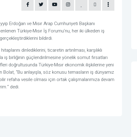
yyip Erdoğan ve Mısır Arap Cumhuriyeti Başkanı
üzenlenen Türkiye-Mısır İş Forumu’nu, her iki ülkeden iş
rçekleştirdiklerini bildirdi.
arını dinlediklerini, ticaretin artırılması, karşılıklı
da iş birliğinin güçlendirilmesine yönelik somut fırsatları
fleri doğrultusunda Türkiye-Mısır ekonomik ilişkilerine yeni
kan Bolat, “Bu anlayışla, söz konusu temasların iş dünyamız
ülebilir refaha vesile olması için ortak çalışmalarımıza devam
rim.” dedi.