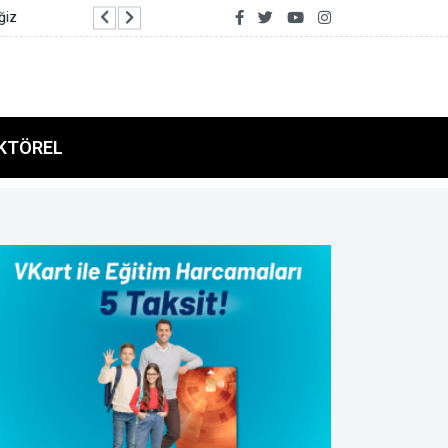
Ticaret Bakanlığı: Endonezya stratejik bir E-İhr
KTÖREL