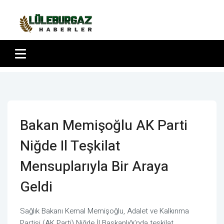
Bakan Memişoğlu AK Parti
Niğde Il Teşkilat
Mensuplarıyla Bir Araya
Geldi
Sağlık Bakanı Kemal Memişoğlu, Adalet ve Kalkınma
Partisi (AK Parti) Niğde İl Başkanlığı’nda teşkilat