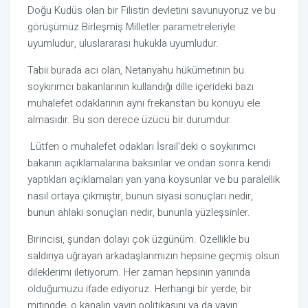
Doğu Kudüs olan bir Filistin devletini savunuyoruz ve bu 
görüşümüz Birleşmiş Milletler parametreleriyle 
uyumludur, uluslararası hukukla uyumludur.
Tabii burada acı olan, Netanyahu hükümetinin bu 
soykırımcı bakanlarının kullandığı dille içerideki bazı 
muhalefet odaklarının aynı frekanstan bu konuyu ele 
almasıdır. Bu son derece üzücü bir durumdur.
 Lütfen o muhalefet odakları İsrail'deki o soykırımcı 
bakanın açıklamalarına baksınlar ve ondan sonra kendi 
yaptıkları açıklamaları yan yana koysunlar ve bu paralellik 
nasıl ortaya çıkmıştır, bunun siyasi sonuçları nedir, 
bunun ahlaki sonuçları nedir, bununla yüzleşsinler.
Birincisi, şundan dolayı çok üzgünüm. Özellikle bu 
saldırıya uğrayan arkadaşlarımızın hepsine geçmiş olsun 
dileklerimi iletiyorum. Her zaman hepsinin yanında 
olduğumuzu ifade ediyoruz. Herhangi bir yerde, bir 
mitingde, o kanalın yayın politikasını ya da yayın 