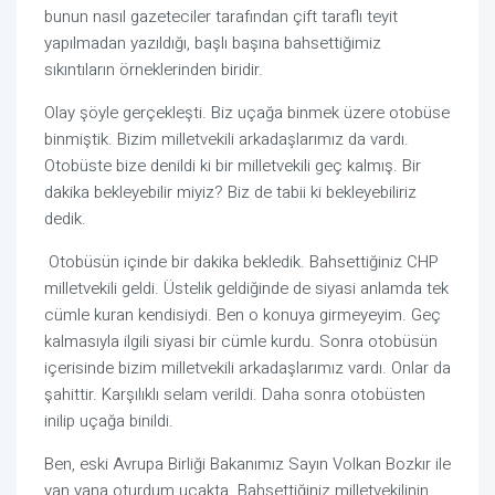
bunun nasıl gazeteciler tarafından çift taraflı teyit 
yapılmadan yazıldığı, başlı başına bahsettiğimiz 
sıkıntıların örneklerinden biridir.
Olay şöyle gerçekleşti. Biz uçağa binmek üzere otobüse 
binmiştik. Bizim milletvekili arkadaşlarımız da vardı. 
Otobüste bize denildi ki bir milletvekili geç kalmış. Bir 
dakika bekleyebilir miyiz? Biz de tabii ki bekleyebiliriz 
dedik.
 Otobüsün içinde bir dakika bekledik. Bahsettiğiniz CHP 
milletvekili geldi. Üstelik geldiğinde de siyasi anlamda tek 
cümle kuran kendisiydi. Ben o konuya girmeyeyim. Geç 
kalmasıyla ilgili siyasi bir cümle kurdu. Sonra otobüsün 
içerisinde bizim milletvekili arkadaşlarımız vardı. Onlar da 
şahittir. Karşılıklı selam verildi. Daha sonra otobüsten 
inilip uçağa binildi.
Ben, eski Avrupa Birliği Bakanımız Sayın Volkan Bozkır ile 
yan yana oturdum uçakta. Bahsettiğiniz milletvekilinin 