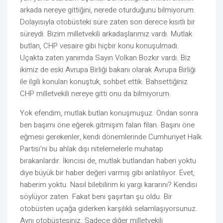
arkada nereye gittiğini, nerede oturduğunu bilmiyorum. 
Dolayısıyla otobüsteki süre zaten son derece kısıtlı bir 
süreydi. Bizim milletvekili arkadaşlarımız vardı. Mutlak 
butlan, CHP vesaire gibi hiçbir konu konuşulmadı. 
Uçakta zaten yanımda Sayın Volkan Bozkır vardı. Biz 
ikimiz de eski Avrupa Birliği bakanı olarak Avrupa Birliği 
ile ilgili konuları konuştuk, sohbet ettik. Bahsettiğiniz 
CHP milletvekili nereye gitti onu da bilmiyorum.
Yok efendim, mutlak butlan konuşmuşuz. Ondan sonra 
ben başımı öne eğerek gitmişim falan filan. Başını öne 
eğmesi gerekenler, kendi dönemlerinde Cumhuriyet Halk 
Partisi'ni bu ahlak dışı nitelemelerle muhatap 
bırakanlardır. İkincisi de, mutlak butlandan haberi yoktu 
diye büyük bir haber değeri varmış gibi anlatılıyor. Evet, 
haberim yoktu. Nasıl bilebilirim ki yargı kararını? Kendisi 
söylüyor zaten. Fakat beni şaşırtan şu oldu. Bir 
otobüsten uçağa giderken karşılıklı selamlaşıyorsunuz. 
Aynı otobüstesiniz. Sadece diğer milletvekili 