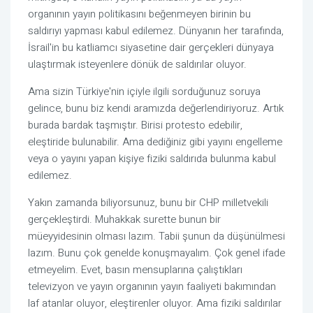
organının yayın politikasını beğenmeyen birinin bu 
saldırıyı yapması kabul edilemez. Dünyanın her tarafında, 
İsrail'in bu katliamcı siyasetine dair gerçekleri dünyaya 
ulaştırmak isteyenlere dönük de saldırılar oluyor. 
Ama sizin Türkiye'nin içiyle ilgili sorduğunuz soruya 
gelince, bunu biz kendi aramızda değerlendiriyoruz. Artık 
burada bardak taşmıştır. Birisi protesto edebilir, 
eleştiride bulunabilir. Ama dediğiniz gibi yayını engelleme 
veya o yayını yapan kişiye fiziki saldırıda bulunma kabul 
edilemez. 
Yakın zamanda biliyorsunuz, bunu bir CHP milletvekili 
gerçekleştirdi. Muhakkak surette bunun bir 
müeyyidesinin olması lazım. Tabii şunun da düşünülmesi 
lazım. Bunu çok genelde konuşmayalım. Çok genel ifade 
etmeyelim. Evet, basın mensuplarına çalıştıkları 
televizyon ve yayın organının yayın faaliyeti bakımından 
laf atanlar oluyor, eleştirenler oluyor. Ama fiziki saldırılar 