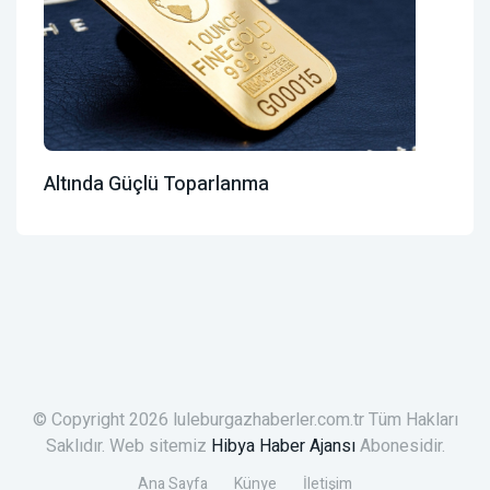
Altında Güçlü Toparlanma
© Copyright 2026 luleburgazhaberler.com.tr Tüm Hakları
Saklıdır. Web sitemiz
Hibya Haber Ajansı
Abonesidir.
Ana Sayfa
Künye
İletişim