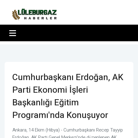
Cumhurbaşkanı Erdoğan, AK
Parti Ekonomi İşleri
Başkanlığı Eğitim
Programı'nda Konuşuyor
Ankara, 14 Ekim (Hibya) - Cumhurbaşkanı Recep Tayyip
Erdoğan, AK Parti Genel Merkezi'nde düzenlenen AK