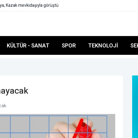
ya, Suudi Büyükelçi'yi kabul etti
KÜLTÜR - SANAT
SPOR
TEKNOLOJI
SE
mayacak
cak.