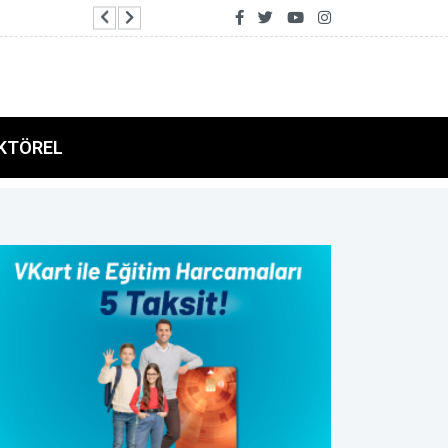
Bakan Bayraktar: Gabar'da günlük petrol üretimim
KTÖREL