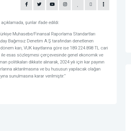
çıklamada, şunlar ifade edildi:
ve Türkiye Muhasebe/Finansal Raporlama Standartları
Aday Bağımsız Denetim A.Ş tarafından denetlenen
 dönem karı, VUK kayıtlarına göre ise 189.224.898 TL cari
ı ile esas sözleşmesi çerçevesinde genel ekonomik ve
n politikaları dikkate alınarak, 2024 yılı için kar payının
arlarına aktarılmasına ve bu hususun yapılacak olağan
yına sunulmasına karar verilmiştir.''