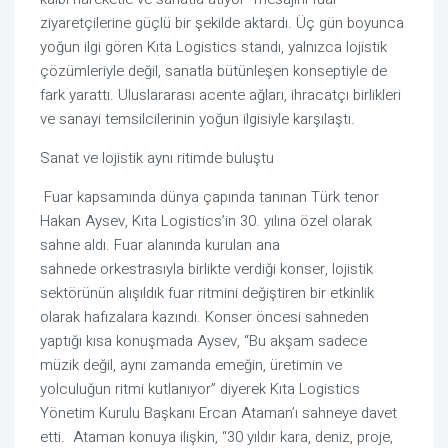
ziyaretçilerine güçlü bir şekilde aktardı. Üç gün boyunca
yoğun ilgi gören Kıta Logistics standı, yalnızca lojistik
çözümleriyle değil, sanatla bütünleşen konseptiyle de
fark yarattı. Uluslararası acente ağları, ihracatçı birlikleri
ve sanayi temsilcilerinin yoğun ilgisiyle karşılaştı.
Sanat ve lojistik aynı ritimde buluştu
Fuar kapsamında dünya çapında tanınan Türk tenor
Hakan Aysev, Kıta Logistics’in 30. yılına özel olarak
sahne aldı. Fuar alanında kurulan ana
sahnede orkestrasıyla birlikte verdiği konser, lojistik
sektörünün alışıldık fuar ritmini değiştiren bir etkinlik
olarak hafızalara kazındı. Konser öncesi sahneden
yaptığı kısa konuşmada Aysev, “Bu akşam sadece
müzik değil, aynı zamanda emeğin, üretimin ve
yolculuğun ritmi kutlanıyor” diyerek Kıta Logistics
Yönetim Kurulu Başkanı Ercan Ataman’ı sahneye davet
etti. Ataman konuya ilişkin, “30 yıldır kara, deniz, proje,