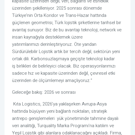
kapasite üzerinden değil; veri, bağlantı ve esneklik
üzerinden şekilleniyor. 2025 sonrası dönemde
Türkiye'nin Orta Koridor ve Trans-Hazar hattında
güçlenen geometrisi, Türk lojistik şirketlerine tarihsel bir
avantaj sunuyor. Biz de bu avantajı teknoloji, network ve
insan kaynağıyla desteklemek üzere
yatırımlarımızı derinleştiriyoruz. Öte yandan
Sürdürülebilir Lojistik artık bir tercih değil, sektörün yeni
ortak dili. Karbonsuzlaşmaya geçişte teknoloji kadar
iş birlikleri de belirleyici olacak. Biz operasyonlarımızı
sadece hız ve kapasite üzerinden değil, çevresel etki
üzerinden de ölçümlemeyi amaçlıyoruz.”
Geleceğe bakış: 2026 ve sonrası
Kıta Logistics, 2026’ya yaklaşırken Avrupa-Asya
hattında büyüyen yeni bağlantı noktaları, stratejik
antrepo genişlemeleri yük yönetiminde tahmine dayalı
veri analitiği, Turquality Marka Programı’na katılım ve
Yeşil Lojistik gibi alanlara odaklanacağını açıkladı. Firma,