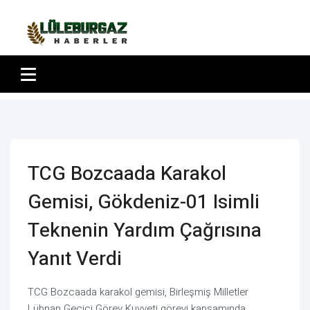
TCG Bozcaada Karakol
Gemisi, Gökdeniz-01 Isimli
Teknenin Yardım Çağrısına
Yanıt Verdi
TCG Bozcaada karakol gemisi, Birleşmiş Milletler
Lübnan Geçici Görev Kuvveti görevi kapsamında,