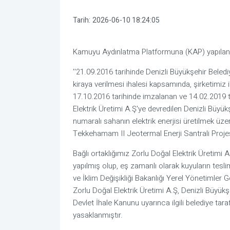
Tarih:
2026-06-10 18:24:05
Kamuyu Aydınlatma Platformuna (KAP) yapılan aç
''21.09.2016 tarihinde Denizli Büyükşehir Beled
kiraya verilmesi ihalesi kapsamında, şirketimiz 
17.10.2016 tarihinde imzalanan ve 14.02.2019 tar
Elektrik Üretimi A.Ş'ye devredilen Denizli Büyü
numaralı sahanın elektrik enerjisi üretilmek üz
Tekkehamam II Jeotermal Enerji Santrali Projesi
Bağlı ortaklığımız Zorlu Doğal Elektrik Üretim
yapılmış olup, eş zamanlı olarak kuyuların teslim
ve İklim Değişikliği Bakanlığı Yerel Yönetimle
Zorlu Doğal Elektrik Üretimi A.Ş, Denizli Büyük
Devlet İhale Kanunu uyarınca ilgili belediye tar
yasaklanmıştır.