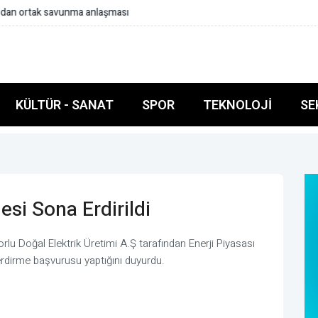
yesi tamamlandı
KÜLTÜR - SANAT
SPOR
TEKNOLOJI
SE
si Sona Erdirildi
Zorlu Doğal Elektrik Üretimi A.Ş tarafından Enerji Piyasası
dirme başvurusu yaptığını duyurdu.