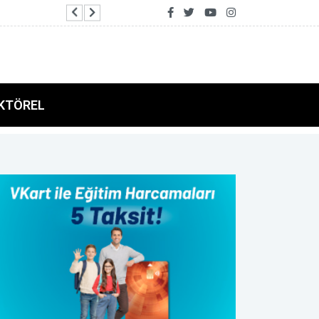
Mekke Ortak Savunma Anlaşması imzalandı
KTÖREL