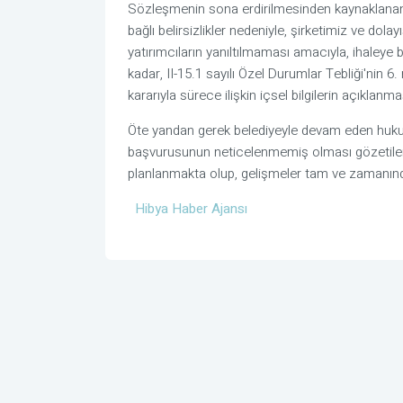
Sözleşmenin sona erdirilmesinden kaynaklanan
bağlı belirsizlikler nedeniyle, şirketimiz ve dol
yatırımcıların yanıltılmaması amacıyla, ihaleye b
kadar, II-15.1 sayılı Özel Durumlar Tebliği'nin 
kararıyla sürece ilişkin içsel bilgilerin açıklanm
Öte yandan gerek belediyeyle devam eden huku
başvurusunun neticelenmemiş olması gözetilerek,
planlanmakta olup, gelişmeler tam ve zamanında
Hibya Haber Ajansı