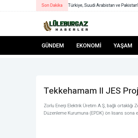
Son Dakika
Maltepe’de “İçimdeki Sahne” atöl
GÜNDEM
EKONOMI
YAŞAM
Tekkehamam II JES Proje
Zorlu Enerji Elektrik Üretim A.Ş, bağlı ortaklığı 
Düzenleme Kurumuna (EPDK) ön lisans sona er