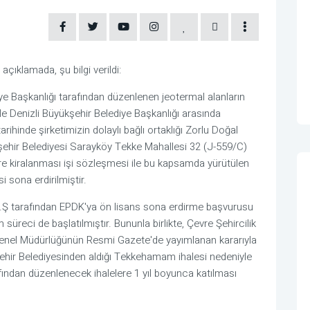
ıklamada, şu bilgi verildi:
iye Başkanlığı tarafından düzenlenen jeotermal alanların
ile Denizli Büyükşehir Belediye Başkanlığı arasında
ihinde şirketimizin dolaylı bağlı ortaklığı Zorlu Doğal
kşehir Belediyesi Sarayköy Tekke Mahallesi 32 (J-559/C)
ere kiralanması işi sözleşmesi ile bu kapsamda yürütülen
 sona erdirilmiştir.
i A.Ş tarafından EPDK'ya ön lisans sona erdirme başvurusu
 süreci de başlatılmıştır. Bununla birlikte, Çevre Şehircilik
r Genel Müdürlüğünün Resmi Gazete'de yayımlanan kararıyla
şehir Belediyesinden aldığı Tekkehamam ihalesi nedeniyle
afından düzenlenecek ihalelere 1 yıl boyunca katılması