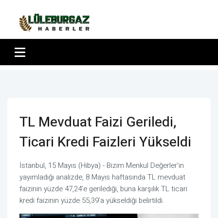
TL Mevduat Faizi Geriledi,
Ticari Kredi Faizleri Yükseldi
İstanbul, 15 Mayıs (Hibya) - Bizim Menkul Değerler’in
yayımladığı analizde, 8 Mayıs haftasında TL mevduat
faizinin yüzde 47,24’e gerilediği, buna karşılık TL ticari
kredi faizinin yüzde 55,39’a yükseldiği belirtildi.