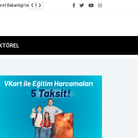
Makine arızası yapan kuru yük gemisi Çanakkale
KTÖREL