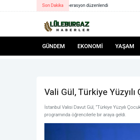
Son Dakika
Ticaret Bakanlığı’nın E-Kolay İhra
GÜNDEM
EKONOMI
YAŞAM
Vali Gül, Türkiye Yüzyılı
İstanbul Valisi Davut Gül, “Türkiye Yüzyılı Ço
programında öğrencilerle bir araya geldi.