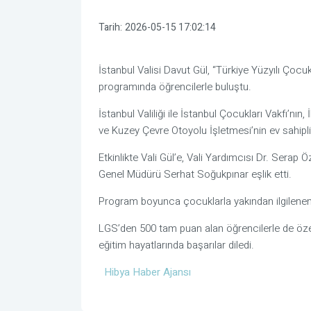
Tarih:
2026-05-15 17:02:14
İstanbul Valisi Davut Gül, “Türkiye Yüzyılı Ço
programında öğrencilerle buluştu.
İstanbul Valiliği ile İstanbul Çocukları Vakfı’
ve Kuzey Çevre Otoyolu İşletmesi’nin ev sahipli
Etkinlikte Vali Gül’e, Vali Yardımcısı Dr. Ser
Genel Müdürü Serhat Soğukpınar eşlik etti.
Program boyunca çocuklarla yakından ilgilenen V
LGS’den 500 tam puan alan öğrencilerle de özel o
eğitim hayatlarında başarılar diledi.
Hibya Haber Ajansı