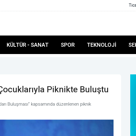
cat Platformu’na dijital dönüşüm ödülü
KÜLTÜR - SANAT
SPOR
TEKNOLOJI
SE
 Çocuklarıyla Piknikte Buluştu
cukları Buluşması” kapsamında düzenlenen piknik