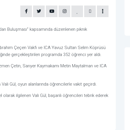
cukları Buluşması” kapsamında düzenlenen piknik
nın, İbrahim Çeçen Vakfı ve ICA Yavuz Sultan Selim Köprüsü
ğinde gerçekleştirilen programda 352 öğrenci yer aldı.
ap Özmen Çetin, Sarıyer Kaymakamı Metin Maytalman ve ICA
ali Gül, oyun alanlarında öğrencilerle vakit geçirdi.
larak ilgilenen Vali Gül, başarılı öğrencileri tebrik ederek