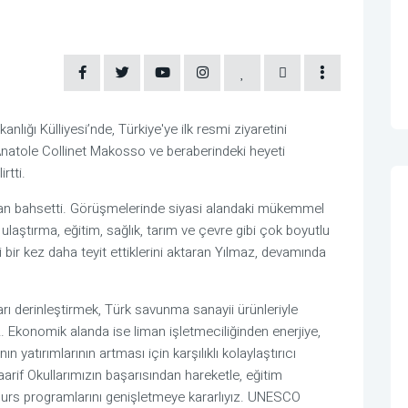
ğı Külliyesi’nde, Türkiye'ye ilk resmi ziyaretini
natole Collinet Makosso ve beraberindeki heyeti
rtti.
an bahsetti. Görüşmelerinde siyasi alandaki mükemmel
, ulaştırma, eğitim, sağlık, tarım ve çevre gibi çok boyutlu
ini bir kez daha teyit ettiklerini aktaran Yılmaz, devamında
rı derinleştirmek, Türk savunma sanayii ürünleriyle
. Ekonomik alanda ise liman işletmeciliğinden enerjiye,
n yatırımlarının artması için karşılıklı kolaylaştırıcı
rif Okullarımızın başarısından hareketle, eğitim
e burs programlarını genişletmeye kararlıyız. UNESCO