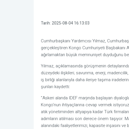
Tarih:
2025-08-04 16:13:03
Cumhurbaşkanı Yardımcısı Yılmaz, Cumhurbaşkanlı
gerçekleştiren Kongo Cumhuriyeti Başbakanı A
ağırlamaktan büyük memnuniyet duyduğunu beli
Yılmaz, açıklamasında görüşmenin detaylarınd
düzeydeki ilişkileri; savunma, enerji, madencilik
iş birliği alanlarıyla daha ileriye taşıma iradeler
şunları kaydetti:
"Askeri alanda IDEF marjında başlayan diyalogla
Kongo’nun ihtiyaçlarına cevap vermek istiyoruz
atık yönetiminden altyapıya kadar Türk firmalarını
adımların atılması son derece önem taşıyor. Maa
alanındaki faaliyetlerimizi, kapasite inşasını v