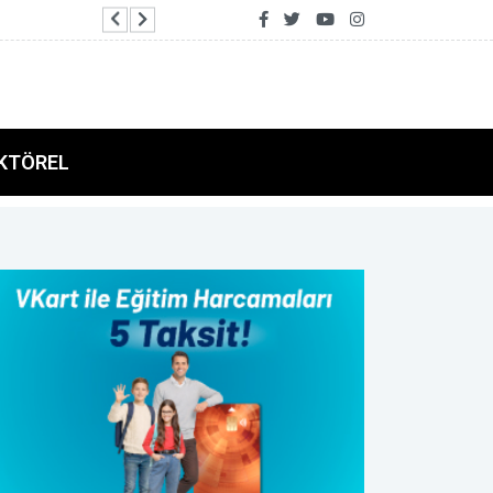
Göktaş: Vatandaşlarımızın yaşam kalitelerini a
KTÖREL