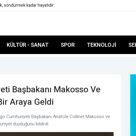
obilciler Federasyonu Başkanı Yiğiner ile görüştü
KÜLTÜR - SANAT
SPOR
TEKNOLOJI
SE
eti Başbakanı Makosso Ve
Bir Araya Geldi
go Cumhuriyeti Başbakanı Anatole Collinet Makosso ve
niyet duyduğunu bildirdi.