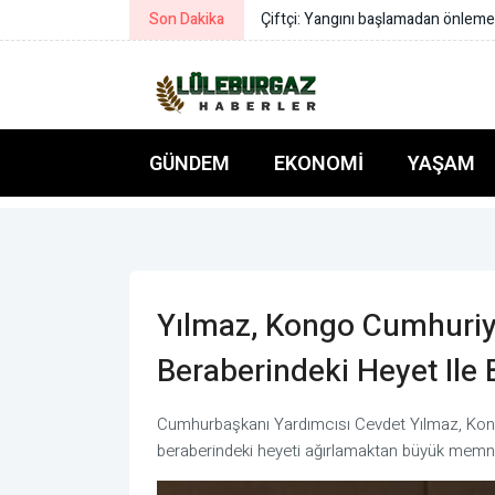
Son Dakika
Canbolat, Türkiye Şoförler ve Otom
GÜNDEM
EKONOMI
YAŞAM
Yılmaz, Kongo Cumhuriy
Beraberindeki Heyet Ile 
Cumhurbaşkanı Yardımcısı Cevdet Yılmaz, Kon
beraberindeki heyeti ağırlamaktan büyük memnu