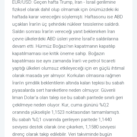
EUR/USD: Geçen hafta Trump, İran - İsrail gerilimine
fiziksel olarak dahil olup olmamak için önümüzdeki iki
haftada karar vereceğini söylemişti. Haftasonu ise ABD
uçakları İran'ın üç şehirdeki nükleer tesislerine saldırdı.
Saldırı sonrası İran'ın vereceği yanıt beklenirken İran
çevre ülkelerdeki ABD üsleri yerine İsrail'e saldırılarına
devam etti. Hürmüz Boğazı'nın kapatmanın kapatılıp
kapatılmaması ise kritik öneme sahip. Boğazın
kapatılması ise aynı zamanda İran'ı ve petrol ticareti
yaptığı ülkeleri olumsuz etkileyeceği için en güçlü ihtimal
olarak masada yer almıyor. Korkulan olmasına rağmen
İran'ın şimdilik beklentilerin altında kalan tepkisi bu sabah
piyasalarda sert hareketlere neden olmuyor. Güvenli
liman Dolar'a olan talep ise bu sabah paritede sınırlı geri
çekilmeye neden oluyor. Kur, cuma gününü %0,2
oranında yükselişle 1,1523 noktasından tamamlamıştı.
Bu sabah %0,1 civarında gerileyen paritede 1,1440
seviyesi destek olarak öne çıkarken, 1,1580 seviyesi
direnç olarak takip edilebilir. Veri takviminde bugün