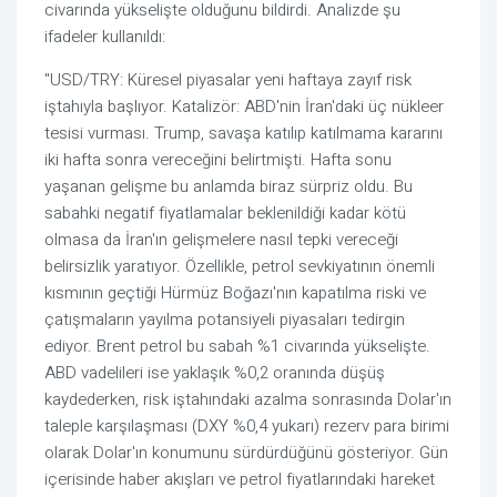
civarında yükselişte olduğunu bildirdi. Analizde şu
ifadeler kullanıldı:
"USD/TRY: Küresel piyasalar yeni haftaya zayıf risk
iştahıyla başlıyor. Katalizör: ABD'nin İran'daki üç nükleer
tesisi vurması. Trump, savaşa katılıp katılmama kararını
iki hafta sonra vereceğini belirtmişti. Hafta sonu
yaşanan gelişme bu anlamda biraz sürpriz oldu. Bu
sabahki negatif fiyatlamalar beklenildiği kadar kötü
olmasa da İran'ın gelişmelere nasıl tepki vereceği
belirsizlik yaratıyor. Özellikle, petrol sevkiyatının önemli
kısmının geçtiği Hürmüz Boğazı'nın kapatılma riski ve
çatışmaların yayılma potansiyeli piyasaları tedirgin
ediyor. Brent petrol bu sabah %1 civarında yükselişte.
ABD vadelileri ise yaklaşık %0,2 oranında düşüş
kaydederken, risk iştahındaki azalma sonrasında Dolar'ın
taleple karşılaşması (DXY %0,4 yukarı) rezerv para birimi
olarak Dolar'ın konumunu sürdürdüğünü gösteriyor. Gün
içerisinde haber akışları ve petrol fiyatlarındaki hareket