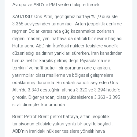
Avrupa ve ABD'de PMI verileri takip edilecek.
XAU/USD: Ons Altın, geçtiğimiz haftayı %1,9 düşüşle
3.368 seviyesinden tamamladı. Artan jeopolitik gerilime
rağmen Dolar karşısında güç kazanmakta zorlanan
değerli maden, yeni haftaya da satıcılı bir seyirle başladı.
Hafta sonu ABD'nin İran'daki nükleer tesislere yönelik
düzenlediği saldırının yankıları sürerken, İran kanadından
henüz net bir karşılık gelmiş değil. Piyasalarda ise
temkinli ve hafif satıcılı bir görünüm öne çıkarken,
yatırımcılar olası misilleme ve bölgesel gelişmelere
odaklanmış durumda. Bu sabah satıcılı seyreden Ons
Altın'da 3.340 desteğinin altında 3.320 ve 3.294 hedefe
girebilir. Diğer yandan, olası yükselişlerde 3.363 - 3.395
sıralı dirençler konumunda
Brent Petrol: Brent petrol haftaya, artan jeopolitik
tansiyonun etkisiyle yukarı yönlü bir seyirle başladı.
ABD'nin İran'daki nükleer tesislere yönelik hava